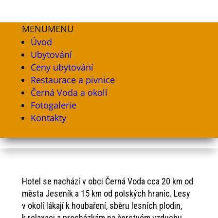
MENU
MENU
Úvod
Ubytování
Ceny ubytování
Restaurace a pivnice
Černá Voda a okolí
Fotogalerie
Kontakty
Hotel se nachází v obci Černá Voda cca 20 km od
města Jeseník a 15 km od polských hranic. Lesy
v okolí lákají k houbaření, sběru lesních plodin,
k relaxaci a procházkám na čerstvém vzduchu.