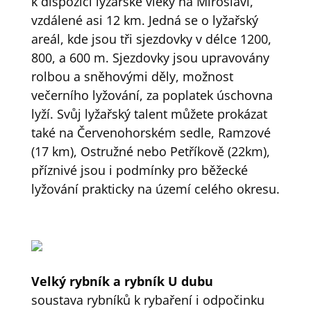
k dispozici lyžařské vleky na Miroslavi,
vzdálené asi 12 km. Jedná se o lyžařský
areál, kde jsou tři sjezdovky v délce 1200,
800, a 600 m. Sjezdovky jsou upravovány
rolbou a sněhovými děly, možnost
večerního lyžování, za poplatek úschovna
lyží. Svůj lyžařský talent můžete prokázat
také na Červenohorském sedle, Ramzové
(17 km), Ostružné nebo Petříkově (22km),
příznivé jsou i podmínky pro běžecké
lyžování prakticky na území celého okresu.
Velký rybník a rybník U dubu
soustava rybníků k rybaření i odpočinku