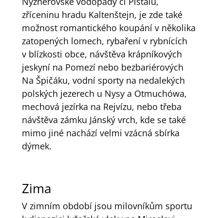
Nýznerovské vodopády či Píšťalu,
zříceninu hradu Kaltenštejn, je zde také
možnost romantického koupání v několika
zatopených lomech, rybaření v rybnících
v blízkosti obce, návštěva krápníkových
jeskyní na Pomezí nebo bezbariérových
Na Špičáku, vodní sporty na nedalekých
polských jezerech u Nysy a Otmuchówa,
mechová jezírka na Rejvízu, nebo třeba
návštěva zámku Jánský vrch, kde se také
mimo jiné nachází velmi vzácná sbírka
dýmek.
Zima
V zimním období jsou milovníkům sportu