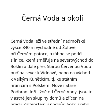
Černá Voda a okolí
Černá Voda leží ve střední nadmořské
výšce 340 m východně od Žulové,
při Černém potoce, a táhne se podél
silnice, která směřuje na severovýchod do
Roklin a dále přes Starou Červenou Vodu
buď na sever k Vidnavě, nebo na východ
k Velkým Kuněticím, tj. ke státním
hranicím s Polskem. Nové i Staré
Podhradí leží jižně od Černé Vody, jsou to
vlastně jen skupiny domů a zřícenina
hradu Kaltenštejn v podhůří Sokolského