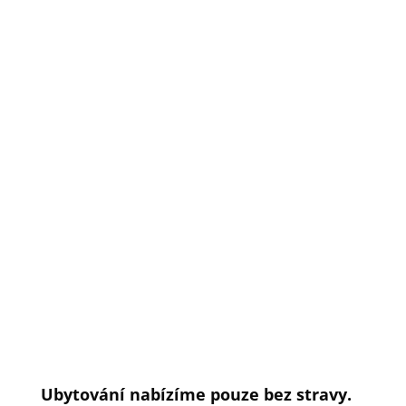
apartmán)
Ceník Apartmán v soukromí
1.11. – 31.3. 1.800,- Kč/noc 1.4. –
31.10. 1.600,- Kč/noc
V ceně jsou zahrnuty energie a použití
infra sauny.
Možnost využití koupacího sudu za
příplatek
500,- Kč za pobyt.
Možnost roztopení sudu před příjezdem
200,- Kč
Ubytování nabízíme pouze bez stravy.