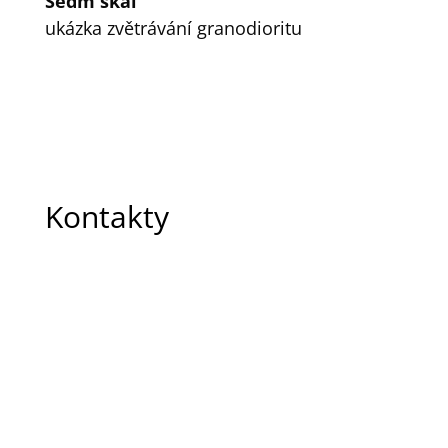
Sedm skal
ukázka zvětrávání granodioritu
Kontakty
Hotel Černá Voda
790 54 Černá Voda 147
IČO: 04174691
hotelcernavoda@seznam.cz